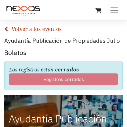
Ir al contenido
Volver a los eventos
Ayudantía Publicación de Propiedades Julio
Boletos
Los registros están
cerrados
Registros cerrados
Ayudantía Publicación