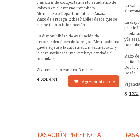
y análisis de comportamiento estadístico de
La valor
valores en el entorno inmediato.
al inmue
Alcance: Sólo Departamentos o Casas.
Plazo de entrega: 2 días hábiles desde que se
La dispo
recibe toda la información.
propieda
queda su
La disponibilidad de evaluación de
y le ser
propiedades fuera de la región Metropolitana
formular
queda sujeta a la información del mercado y
le será notificada una vez haya enviado el
Plazo de
formulario.
visita a 
Desde 2,
Vigencia de la compra: 3 meses
Desde 3,
$
38.431
Agregar al carrito
Vigencia
$
122
TASACIÓN PRESENCIAL
TASA