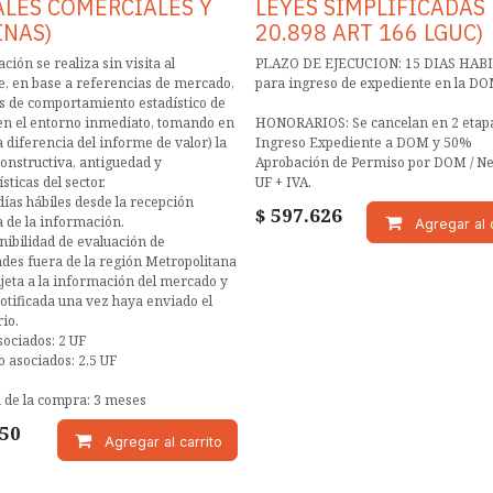
ALES COMERCIALES Y
LEYES SIMPLIFICADAS 
INAS)
20.898 ART 166 LGUC)
ción se realiza sin visita al
PLAZO DE EJECUCION: 15 DIAS HAB
, en base a referencias de mercado,
para ingreso de expediente en la DO
is de comportamiento estadístico de
en el entorno inmediato, tomando en
HONORARIOS: Se cancelan en 2 etap
a diferencia del informe de valor) la
Ingreso Expediente a DOM y 50%
constructiva, antiguedad y
Aprobación de Permiso por DOM / N
sticas del sector.
UF + IVA.
 días hábiles desde la recepción
$
597.626
 de la información.
Agregar al c
nibilidad de evaluación de
des fuera de la región Metropolitana
jeta a la información del mercado y
notificada una vez haya enviado el
io.
sociados: 2 UF
o asociados: 2,5 UF
 de la compra: 3 meses
750
Agregar al carrito