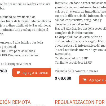
inmueble, en base a referencias de 
ación presencial se realiza con visita
y análisis de comportamiento estadís
ble.
valores en el entorno inmediato, to
cuenta (a diferencia del informe de v
nibilidad de evaluación de
calidad constructiva, antiguedad y
des fuera de la región Metropolitana
características del sector.
jeta a disponibilidad de Tasador local
Plazo: 3 días hábiles desde la recepci
á notificada una vez haya enviado el
completa de la información.
io.
La disponibilidad de evaluación de
propiedades fuera de la región Metr
 entrega: 5 días hábiles desde la
queda sujeta a la información del me
la propiedad.
le será notificada una vez haya envia
8 UF + IVA para asociados
formulario.
2 UF+ IVA para no asociados
Tarifa asociados: 1,5 UF
Tarifa no asociados: 1,8 UF
 de la compra: 3 meses
.980
Vigencia de la compra: 3 meses
Agregar al carrito
$
66.060
Agregar al c
CIÓN REMOTA
REGULARIZACION POR