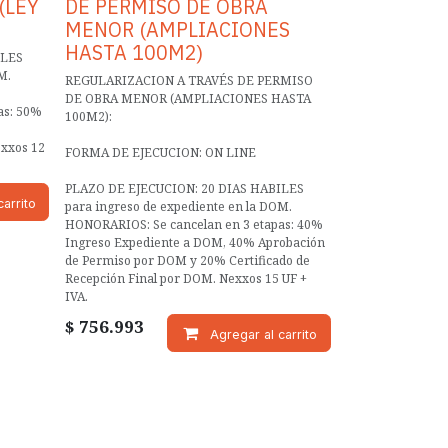
(LEY
DE PERMISO DE OBRA
MENOR (AMPLIACIONES
HASTA 100M2)
ILES
M.
REGULARIZACION A TRAVÉS DE PERMISO
DE OBRA MENOR (AMPLIACIONES HASTA
as: 50%
100M2):
exxos 12
FORMA DE EJECUCION: ON LINE
PLAZO DE EJECUCION: 20 DIAS HABILES
arrito
para ingreso de expediente en la DOM.
HONORARIOS: Se cancelan en 3 etapas: 40%
Ingreso Expediente a DOM, 40% Aprobación
de Permiso por DOM y 20% Certificado de
Recepción Final por DOM. Nexxos 15 UF +
IVA.
$
756.993
Agregar al carrito