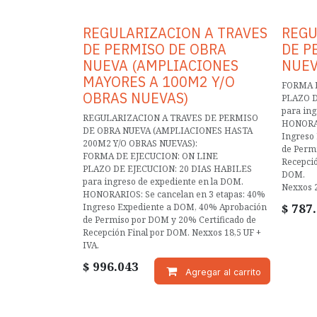
REGULARIZACION A TRAVES
REGU
DE PERMISO DE OBRA
DE P
NUEVA (AMPLIACIONES
NUEV
MAYORES A 100M2 Y/O
FORMA 
OBRAS NUEVAS)
PLAZO D
para ing
REGULARIZACION A TRAVES DE PERMISO
HONORAR
DE OBRA NUEVA (AMPLIACIONES HASTA
Ingreso
200M2 Y/O OBRAS NUEVAS):
de Perm
FORMA DE EJECUCION: ON LINE
Recepció
PLAZO DE EJECUCION: 20 DIAS HABILES
DOM.
para ingreso de expediente en la DOM.
Nexxos 2
HONORARIOS: Se cancelan en 3 etapas: 40%
$
787
Ingreso Expediente a DOM, 40% Aprobación
de Permiso por DOM y 20% Certificado de
Recepción Final por DOM. Nexxos 18,5 UF +
IVA.
$
996.043
Agregar al carrito