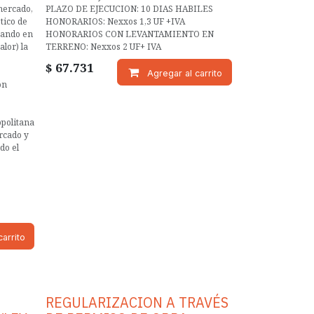
mercado,
PLAZO DE EJECUCION: 10 DIAS HABILES
tico de
HONORARIOS: Nexxos 1,3 UF +IVA
mando en
HONORARIOS CON LEVANTAMIENTO EN
alor) la
TERRENO: Nexxos 2 UF+ IVA
$
67.731
Agregar al carrito
ón
opolitana
rcado y
do el
arrito
REGULARIZACION A TRAVÉS