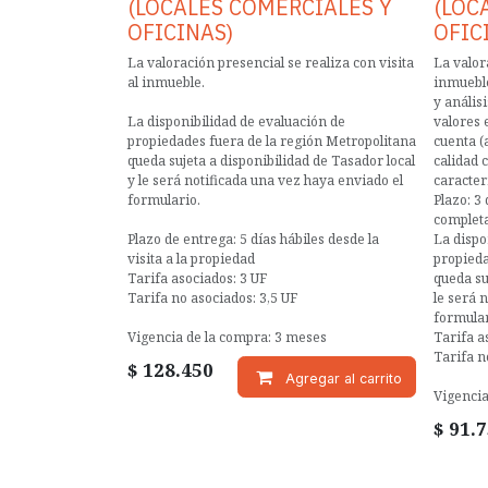
(LOCALES COMERCIALES Y
(LOC
OFICINAS)
OFIC
La valoración presencial se realiza con visita
La valora
al inmueble.
inmueble
y anális
La disponibilidad de evaluación de
valores 
propiedades fuera de la región Metropolitana
cuenta (
queda sujeta a disponibilidad de Tasador local
calidad 
y le será notificada una vez haya enviado el
caracterí
formulario.
Plazo: 3
completa
Plazo de entrega: 5 días hábiles desde la
La dispo
visita a la propiedad
propieda
Tarifa asociados: 3 UF
queda su
Tarifa no asociados: 3,5 UF
le será 
formular
Vigencia de la compra: 3 meses
Tarifa a
Tarifa n
$
128.450
Agregar al carrito
Vigencia
$
91.