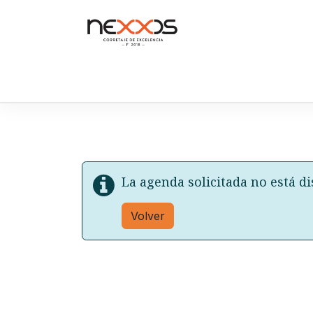
Ir al contenido
Inicio
Quiénes Somos
Servicios
Tienda
La agenda solicitada no está di
Volver