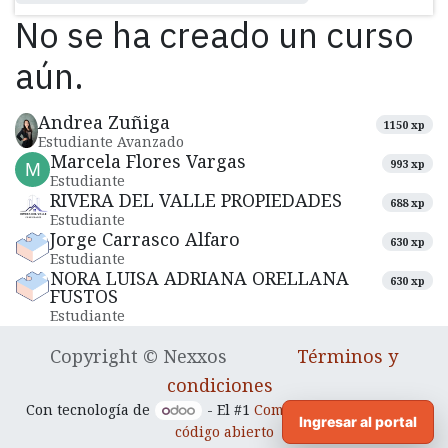
No se ha creado un curso
aún.
Andrea Zuñiga
1150 xp
Estudiante Avanzado
Marcela Flores Vargas
993 xp
Estudiante
RIVERA DEL VALLE PROPIEDADES
688 xp
Estudiante
Jorge Carrasco Alfaro
630 xp
Estudiante
NORA LUISA ADRIANA ORELLANA
630 xp
FUSTOS
Estudiante
Copyright © Nexxos
Términos y
condiciones
Con tecnología de
- El #1
Comercio electrónico de
Ingresar al portal
código abierto